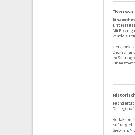
"Neu war 
Kinaesthet
unterstüt
Mit Polen ga
wurde zu ei
Tietz, Dirk 
Deutschland
In: Stiftung 
Kinaesthetic
Historisc
Fachzeitsc
Die legendär
Redaktion (2
Stiftung leb
Siebnen, Nr.