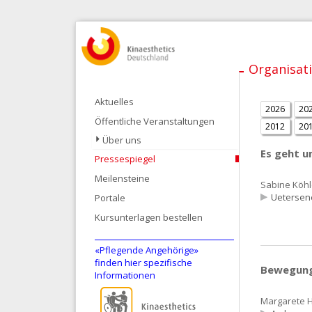
Organisat
Aktuelles
2026
20
Öffentliche Veranstaltungen
2012
20
Über uns
Es geht 
Pressespiegel
Meilensteine
Sabine Köhl
Uetersen
Portale
Kursunterlagen bestellen
«Pflegende Angehörige»
finden hier spezifische
Bewegung 
Informationen
Margarete H