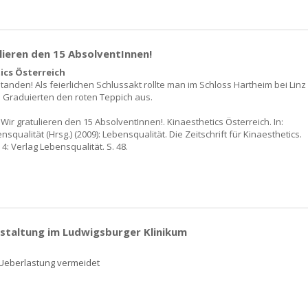
lieren den 15 AbsolventInnen!
ics Österreich
anden! Als feierlichen Schlussakt rollte man im Schloss Hartheim bei Linz
n Graduierten den roten Teppich aus.
: Wir gratulieren den 15 AbsolventInnen!. Kinaesthetics Österreich. In:
ensqualität (Hrsg.) (2009): Lebensqualität. Die Zeitschrift für Kinaesthetics.
 4: Verlag Lebensqualität. S. 48.
staltung im Ludwigsburger Klinikum
Ueberlastung vermeidet