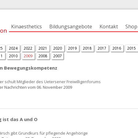
Kinaesthetics
Bildungsangebote
Kontakt
Shop
ion
25
2024
2022
2021
2020
2019
2018
2017
2016
2015
11
2010
2009
2008
2007
um Bewegungskompetenz
er schult Mitglieder des Uetersener Freiwilligenforums
er Nachrichten vom 06. November 2009
ist das A und O
irsch gibt Grundkurs für pflegende Angehörige