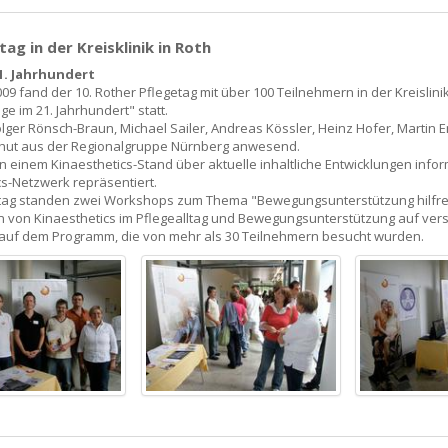
tag in der Kreisklinik in Roth
21. Jahrhundert
2009 fand der 10. Rother Pflegetag mit über 100 Teilnehmern in der Kreislin
e im 21. Jahrhundert" statt.
lger Rönsch-Braun, Michael Sailer, Andreas Kössler, Heinz Hofer, Martin 
hut aus der Regionalgruppe Nürnberg anwesend.
n einem Kinaesthetics-Stand über aktuelle inhaltliche Entwicklungen infor
cs-Netzwerk repräsentiert.
ag standen zwei Workshops zum Thema "Bewegungsunterstützung hilfrei
n von Kinaesthetics im Pflegealltag und Bewegungsunterstützung auf ve
auf dem Programm, die von mehr als 30 Teilnehmern besucht wurden.