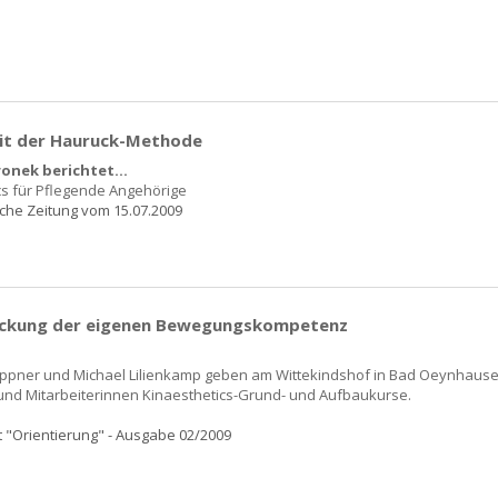
mit der Hauruck-Methode
onek berichtet...
cs für Pflegende Angehörige
che Zeitung vom 15.07.2009
eckung der eigenen Bewegungskompetenz
pner und Michael Lilienkamp geben am Wittekindshof in Bad Oeynhausen
 und Mitarbeiterinnen Kinaesthetics-Grund- und Aufbaukurse.
ft "Orientierung" - Ausgabe 02/2009