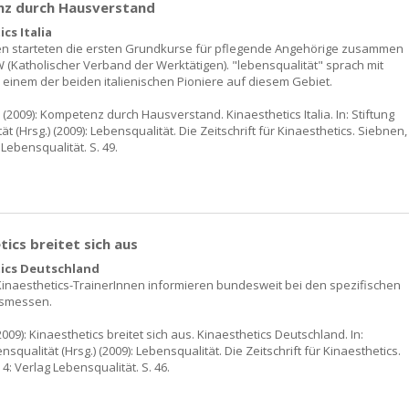
z durch Hausverstand
cs Italia
lien starteten die ersten Grundkurse für pflegende Angehörige zusammen
 (Katholischer Verband der Werktätigen). "lebensqualität" sprach mit
, einem der beiden italienischen Pioniere auf diesem Gebiet.
 (2009): Kompetenz durch Hausverstand. Kinaesthetics Italia. In: Stiftung
ät (Hrsg.) (2009): Lebensqualität. Die Zeitschrift für Kinaesthetics. Siebnen,
 Lebensqualität. S. 49.
tics breitet sich aus
ics Deutschland
Kinaesthetics-TrainerInnen informieren bundesweit bei den spezifischen
smessen.
009): Kinaesthetics breitet sich aus. Kinaesthetics Deutschland. In:
ensqualität (Hrsg.) (2009): Lebensqualität. Die Zeitschrift für Kinaesthetics.
 4: Verlag Lebensqualität. S. 46.