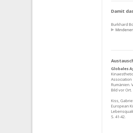
Damit das
Burkhard Bo
Mindener 
Austausch
Globales A
Kinaestheti
Association
Rumänien. V
Bild vor Ort.
Kiss, Gabrie
European Kin
Lebensqualit
S. 41-42.