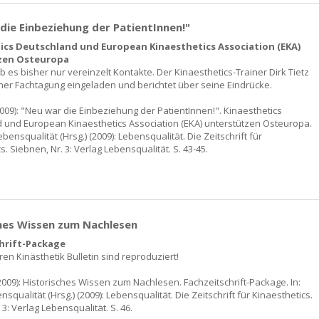
die Einbeziehung der PatientInnen!"
ics Deutschland und European Kinaesthetics Association (EKA)
zen Osteuropa
b es bisher nur vereinzelt Kontakte. Der Kinaesthetics-Trainer Dirk Tietz
ner Fachtagung eingeladen und berichtet über seine Eindrücke.
(2009): "Neu war die Einbeziehung der PatientInnen!". Kinaesthetics
 und European Kinaesthetics Association (EKA) unterstützen Osteuropa.
lebensqualität (Hrsg.) (2009): Lebensqualität. Die Zeitschrift für
s. Siebnen, Nr. 3: Verlag Lebensqualität. S. 43-45.
hes Wissen zum Nachlesen
hrift-Package
en Kinästhetik Bulletin sind reproduziert!
009): Historisches Wissen zum Nachlesen. Fachzeitschrift-Package. In:
ensqualität (Hrsg.) (2009): Lebensqualität. Die Zeitschrift für Kinaesthetics.
 3: Verlag Lebensqualität. S. 46.