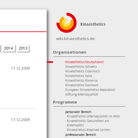
wiki.kinaesthetics.de
2014
2013
Organisationen
Kinaesthetics Deutschland
Kinaesthetics Schweiz
17.12.2009
Kinaesthetics Österreich
Kinaesthetics Italia
Kinaesthetics Romania
Kinaesthetics Danmark
European Kinaesthetics Association
stiftung lebensqualität
Programme
personaler Bereich
Kinaesthetics Lebensqualität im Alter
17.12.2009
Kinaesthetics Gesundheit am
Arbeitsplatz
Kinaesthetics Kreatives Lernen
professionaler Bereich