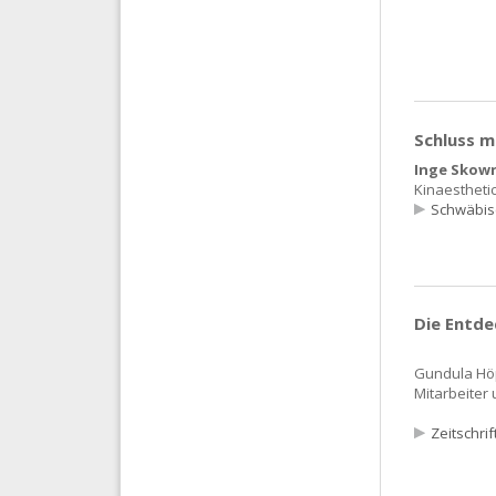
Schluss 
Inge Skowr
Kinaestheti
Schwäbis
Die Entd
Gundula Höp
Mitarbeiter
Zeitschri