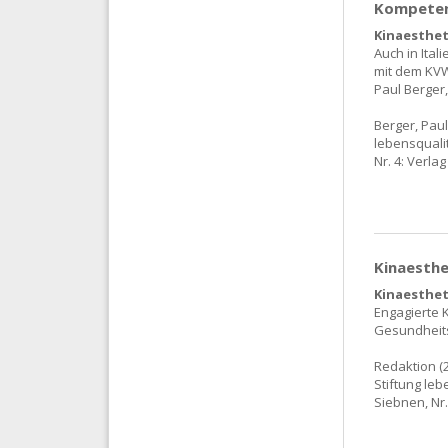
Kompeten
Kinaestheti
Auch in Ita
mit dem KVW
Paul Berger
Berger, Paul
lebensqualit
Nr. 4: Verlag
Kinaesthe
Kinaesthet
Engagierte 
Gesundheit
Redaktion (2
Stiftung leb
Siebnen, Nr.