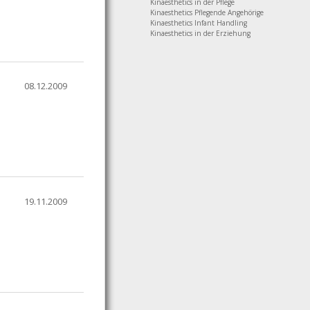
Kinaesthetics in der Pflege
Kinaesthetics Pflegende Angehörige
Kinaesthetics Infant Handling
Kinaesthetics in der Erziehung
08.12.2009
19.11.2009