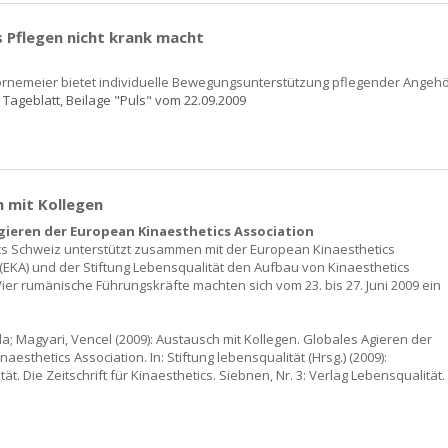
 Pflegen nicht krank macht
rnemeier bietet individuelle Bewegungsunterstützung pflegender Angehö
Tageblatt, Beilage "Puls" vom 22.09.2009
 mit Kollegen
gieren der European Kinaesthetics Association
cs Schweiz unterstützt zusammen mit der European Kinaesthetics
 (EKA) und der Stiftung Lebensqualität den Aufbau von Kinaesthetics
ier rumänische Führungskräfte machten sich vom 23. bis 27. Juni 2009 ein
la; Magyari, Vencel (2009): Austausch mit Kollegen. Globales Agieren der
aesthetics Association. In: Stiftung lebensqualität (Hrsg.) (2009):
ät. Die Zeitschrift für Kinaesthetics. Siebnen, Nr. 3: Verlag Lebensqualität.