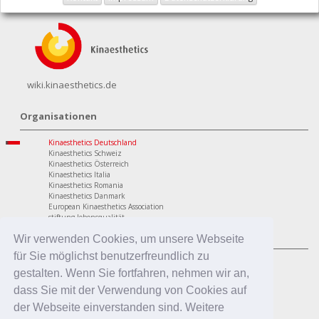
wiki.kinaesthetics.de
Organisationen
Kinaesthetics Deutschland
Kinaesthetics Schweiz
Kinaesthetics Österreich
Kinaesthetics Italia
Kinaesthetics Romania
Kinaesthetics Danmark
European Kinaesthetics Association
stiftung lebensqualität
Programme
Wir verwenden Cookies, um unsere Webseite
für Sie möglichst benutzerfreundlich zu
personaler Bereich
Kinaesthetics Lebensqualität im Alter
gestalten. Wenn Sie fortfahren, nehmen wir an,
Kinaesthetics Gesundheit am Arbeitsplatz
dass Sie mit der Verwendung von Cookies auf
Kinaesthetics Kreatives Lernen
professionaler Bereich
der Webseite einverstanden sind. Weitere
Kinaesthetics in der Pflege