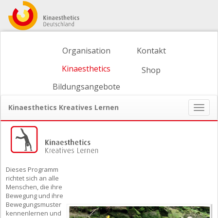
Organisation
Kontakt
Kinaesthetics
Shop
Bildungsangebote
Kinaesthetics Kreatives Lernen
Naviga
ein-/
Dieses Programm
richtet sich an alle
Menschen, die ihre
Bewegung und ihre
Bewegungsmuster
kennenlernen und