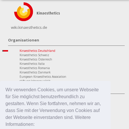
wiki.kinaesthetics.de
Organisationen
Kinaesthetics Deutschland
Kinaesthetics Schweiz
Kinaesthetics Österreich
Kinaesthetics Italia
Kinaesthetics Romania
Kinaesthetics Danmark
European Kinaesthetics Association
stiftung lebensqualität
Programme
Wir verwenden Cookies, um unsere Webseite
für Sie möglichst benutzerfreundlich zu
personaler Bereich
Kinaesthetics Lebensqualität im Alter
gestalten. Wenn Sie fortfahren, nehmen wir an,
Kinaesthetics Gesundheit am Arbeitsplatz
dass Sie mit der Verwendung von Cookies auf
Kinaesthetics Kreatives Lernen
professionaler Bereich
der Webseite einverstanden sind. Weitere
Kinaesthetics in der Pflege
Informationen:
Kinaesthetics Pflegende Angehörige
Kinaesthetics Infant Handling