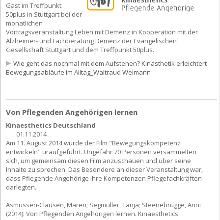
Gast im Treffpunkt
50plus in Stuttgart bei der
monatlichen
Vortragsveranstaltung Leben mit Demenz in Kooperation mit der
Alzheimer- und Fachberatung Demenz der Evangelischen
Gesellschaft Stuttgart und dem Treffpunkt 50plus.
Wie geht das nochmal mit dem Aufstehen? Kinästhetik erleichtert
Bewegungsabläufe im Alltag_Waltraud Weimann
Von Pflegenden Angehörigen lernen
Kinaesthetics Deutschland
01.11.2014
Am 11. August 2014 wurde der Film "Bewegungskompetenz
entwickeln" uraufgeführt. Ungefähr 70 Personen versammelten
sich, um gemeinsam diesen Film anzuschauen und über seine
Inhalte zu sprechen. Das Besondere an dieser Veranstaltung war,
dass Pflegende Angehörige ihre Kompetenzen Pflegefachkräften
darlegten.
Asmussen-Clausen, Maren; Segmüller, Tanja; Steenebrügge, Anni
(2014): Von Pflegenden Angehörigen lernen. Kinaesthetics