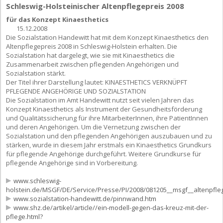
Schleswig-Holsteinischer Altenpflegepreis 2008
für das Konzept Kinaesthetics
15.12.2008
Die Sozialstation Handewitt hat mit dem Konzept Kinaesthetics den
Altenpflegepreis 2008 in Schleswig-Holstein erhalten. Die
Sozialstation hat dargelegt, wie sie mit Kinaesthetics die
Zusammenarbeit zwischen pflegenden Angehörigen und
Sozialstation stärkt.
Der Titel ihrer Darstellung lautet: KINAESTHETICS VERKNÜPFT
PFLEGENDE ANGEHÖRIGE UND SOZIALSTATION
Die Sozialstation im Amt Handewitt nutzt seit vielen Jahren das
Konzept Kinaesthetics als Instrument der Gesundheitsförderung
und Qualitätssicherung für ihre MitarbeiterInnen, ihre PatientInnen
und deren Angehörigen. Um die Vernetzung zwischen der
Sozialstation und den pflegenden Angehörigen auszubauen und zu
stärken, wurde in diesem Jahr erstmals ein Kinaesthetics Grundkurs
für pflegende Angehörige durchgeführt. Weitere Grundkurse für
pflegende Angehörige sind in Vorbereitung.
www.schleswig-
holstein.de/MSGF/DE/Service/Presse/PI/2008/081205__msgf__altenpfleg
www.sozialstation-handewitt.de/pinnwand.htm
www.shz.de/artikel/article//ein-modell-gegen-das-kreuz-mit-der-
pflege.html?