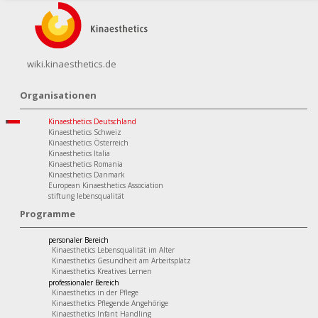
wiki.kinaesthetics.de
Organisationen
Kinaesthetics Deutschland
Kinaesthetics Schweiz
Kinaesthetics Österreich
Kinaesthetics Italia
Kinaesthetics Romania
Kinaesthetics Danmark
European Kinaesthetics Association
stiftung lebensqualität
Programme
personaler Bereich
Kinaesthetics Lebensqualität im Alter
Kinaesthetics Gesundheit am Arbeitsplatz
Kinaesthetics Kreatives Lernen
professionaler Bereich
Kinaesthetics in der Pflege
Kinaesthetics Pflegende Angehörige
Kinaesthetics Infant Handling