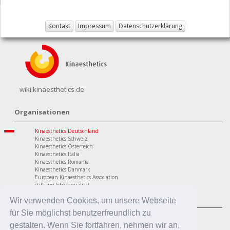
Kontakt
Impressum
Datenschutzerklärung
wiki.kinaesthetics.de
Organisationen
Kinaesthetics Deutschland
Kinaesthetics Schweiz
Kinaesthetics Österreich
Kinaesthetics Italia
Kinaesthetics Romania
Kinaesthetics Danmark
European Kinaesthetics Association
stiftung lebensqualität
Programme
Wir verwenden Cookies, um unsere Webseite
für Sie möglichst benutzerfreundlich zu
personaler Bereich
Kinaesthetics Lebensqualität im Alter
gestalten. Wenn Sie fortfahren, nehmen wir an,