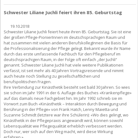
Schwester Liliane Juchli feiert ihren 85. Geburtstag
19.10.2018
Schwester Liliane Juchli feiert heute ihren 85. Geburtstag. Sie ist eine
der großen Pflege-PionierInnen im deutschsprachigen Raum und
hat zusammen mit vielen anderen BerufskollegInnen die Basis für
die Professionalisierung der Pflege gelegt. Bekannt wurde ihr Name
durch das erste umfassende Fachbuch für den Pflegeberuf im
deutschsprachigen Raum, in der Folge oft einfach „der Juchli“
genannt. Schwester Liliane Juchli hat viele weitere Publikationen
verfasst, ist seit mehr als 40 Jahren Vortragsreisende und nimmt
auch heute noch Stellung zu gesellschaftlichen und
berufspolitischen Fragen.
Ihre Verbindung zur Kinästhetik besteht seit bald 30 Jahren. So wies
sie schon im Jahr 1991 in der 6. Auflage des Buches «Krankenpflege»
auf das damals neue Fachgebiet hin. Im Jahr 1992 schrieb sie im
Vorwort zum Buch «Kinästhetik – Interaktion durch Bewegung und
Berührung in der Pflege» von Frank Hatch, Lenny Maietta und
Suzanne Schmidt (letztere war ihre Schülerin): «Wo dies gelingt, wo
Kinästhetik in der Pflegepraxis angewandt wird, können sowohl
Lebensqualität wie Pflegequalität erheblich verbessert werden.
Doch nur, wer sich auf den Weg macht, wird diese Wirkung
erfahren.»