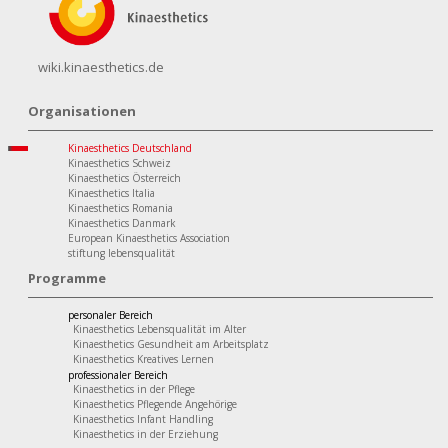
wiki.kinaesthetics.de
Organisationen
Kinaesthetics Deutschland
Kinaesthetics Schweiz
Kinaesthetics Österreich
Kinaesthetics Italia
Kinaesthetics Romania
Kinaesthetics Danmark
European Kinaesthetics Association
stiftung lebensqualität
Programme
personaler Bereich
Kinaesthetics Lebensqualität im Alter
Kinaesthetics Gesundheit am Arbeitsplatz
Kinaesthetics Kreatives Lernen
professionaler Bereich
Kinaesthetics in der Pflege
Kinaesthetics Pflegende Angehörige
Kinaesthetics Infant Handling
Kinaesthetics in der Erziehung