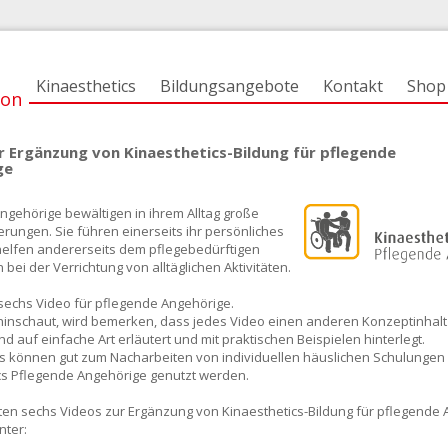
Kinaesthetics
Bildungsangebote
Kontakt
Shop
ion
r Ergänzung von Kinaesthetics-Bildung für pflegende
ge
ngehörige bewältigen in ihrem Alltag große
rungen. Sie führen einerseits ihr persönliches
elfen andererseits dem pflegebedürftigen
bei der Verrichtung von alltäglichen Aktivitäten.
 sechs Video für pflegende Angehörige.
inschaut, wird bemerken, dass jedes Video einen anderen Konzeptinhalt t
d auf einfache Art erläutert und mit praktischen Beispielen hinterlegt.
s können gut zum Nacharbeiten von individuellen häuslichen Schulungen
cs Pflegende Angehörige genutzt werden.
ten sechs Videos zur Ergänzung von Kinaesthetics-Bildung für pflegende
nter: