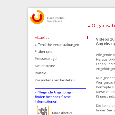
Organisat
Aktuelles
Videos zu
Angehöri
Öffentliche Veranstaltungen
Über uns
Pflegende A
Pressespiegel
Herausforde
Leben und h
Meilensteine
Angehörigen 
Portale
Nun gibt es
Kursunterlagen bestellen
Wer genau h
Konzepte sin
Diese Video
«Pflegende Angehörige»
Kinaestheti
finden hier spezifische
Informationen
Die komplet
finden Sie u