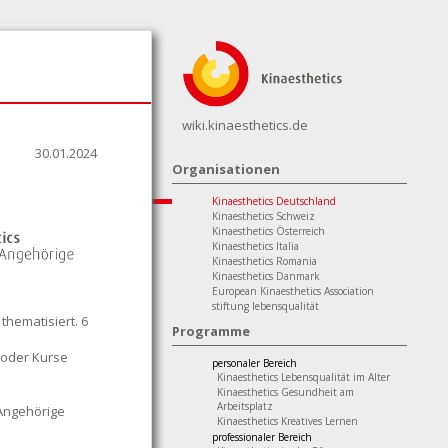
wiki.kinaesthetics.de
30.01.2024
Organisationen
Kinaesthetics Deutschland
Kinaesthetics Schweiz
Kinaesthetics Österreich
Kinaesthetics Italia
Kinaesthetics Romania
Kinaesthetics Danmark
European Kinaesthetics Association
stiftung lebensqualität
hematisiert. 6
Programme
 oder Kurse
personaler Bereich
Kinaesthetics Lebensqualität im Alter
Kinaesthetics Gesundheit am
Arbeitsplatz
 Angehörige
Kinaesthetics Kreatives Lernen
professionaler Bereich