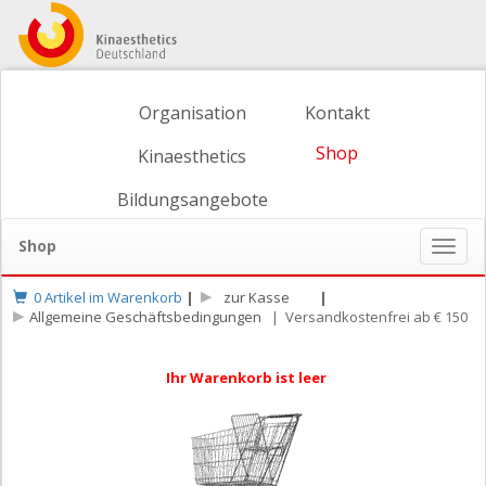
Organisation
Kontakt
Shop
Kinaesthetics
Bildungsangebote
Shop
Naviga
ein-/
0 Artikel im Warenkorb
|
zur Kasse
|
Allgemeine Geschäftsbedingungen
| Versandkostenfrei ab € 150
Ihr Warenkorb ist leer