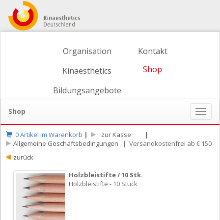
Organisation
Kontakt
Shop
Kinaesthetics
Bildungsangebote
Shop
Naviga
ein-/
0 Artikel im Warenkorb
|
zur Kasse
|
Allgemeine Geschäftsbedingungen
| Versandkostenfrei ab € 150
zurück
Holzbleistifte / 10 Stk.
Holzbleistifte - 10 Stück