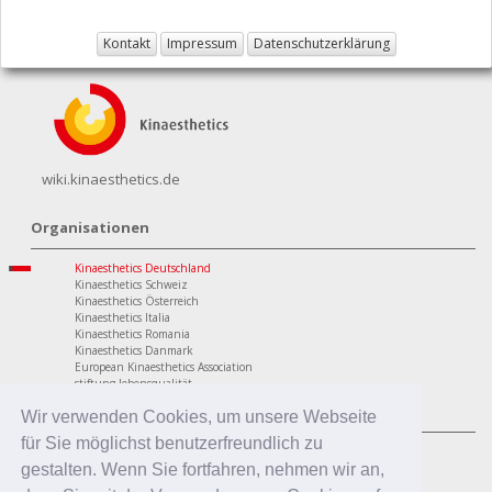
Kontakt
Impressum
Datenschutzerklärung
wiki.kinaesthetics.de
Organisationen
Kinaesthetics Deutschland
Kinaesthetics Schweiz
Kinaesthetics Österreich
Kinaesthetics Italia
Kinaesthetics Romania
Kinaesthetics Danmark
European Kinaesthetics Association
stiftung lebensqualität
Programme
Wir verwenden Cookies, um unsere Webseite
für Sie möglichst benutzerfreundlich zu
personaler Bereich
Kinaesthetics Lebensqualität im Alter
gestalten. Wenn Sie fortfahren, nehmen wir an,
Kinaesthetics Gesundheit am Arbeitsplatz