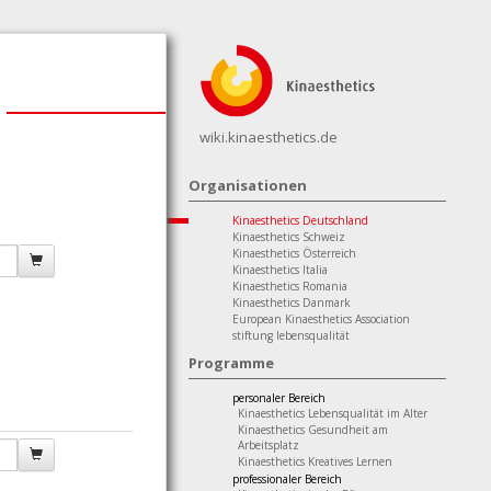
wiki.kinaesthetics.de
Organisationen
Kinaesthetics Deutschland
Kinaesthetics Schweiz
Kinaesthetics Österreich
Kinaesthetics Italia
Kinaesthetics Romania
Kinaesthetics Danmark
European Kinaesthetics Association
stiftung lebensqualität
Programme
personaler Bereich
Kinaesthetics Lebensqualität im Alter
Kinaesthetics Gesundheit am
Arbeitsplatz
Kinaesthetics Kreatives Lernen
professionaler Bereich