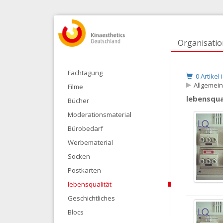
Organisatio
Fachtagung
0 Artikel
Allgemei
Filme
lebensqua
Bücher
Moderationsmaterial
Bürobedarf
Werbematerial
Socken
Postkarten
lebensqualität
Geschichtliches
Blocs