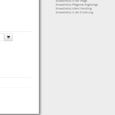
Kinaesthetics in der Pflege
Kinaesthetics Pflegende Angehörige
Kinaesthetics Infant Handling
Kinaesthetics in der Erziehung