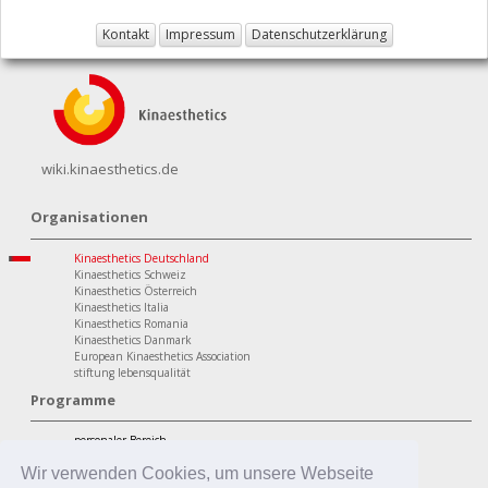
Kontakt
Impressum
Datenschutzerklärung
wiki.kinaesthetics.de
Organisationen
Kinaesthetics Deutschland
Kinaesthetics Schweiz
Kinaesthetics Österreich
Kinaesthetics Italia
Kinaesthetics Romania
Kinaesthetics Danmark
European Kinaesthetics Association
stiftung lebensqualität
Programme
personaler Bereich
Kinaesthetics Lebensqualität im Alter
Kinaesthetics Gesundheit am Arbeitsplatz
Wir verwenden Cookies, um unsere Webseite
Kinaesthetics Kreatives Lernen