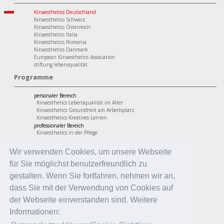
Kinaesthetics Deutschland
Kinaesthetics Schweiz
Kinaesthetics Österreich
Kinaesthetics Italia
Kinaesthetics Romania
Kinaesthetics Danmark
European Kinaesthetics Association
stiftung lebensqualität
Programme
personaler Bereich
Kinaesthetics Lebensqualität im Alter
Kinaesthetics Gesundheit am Arbeitsplatz
Kinaesthetics Kreatives Lernen
professionaler Bereich
Kinaesthetics in der Pflege
Kinaesthetics Pflegende Angehörige
Kinaesthetics Infant Handling
Wir verwenden Cookies, um unsere Webseite
Kinaesthetics in der Erziehung
für Sie möglichst benutzerfreundlich zu
gestalten. Wenn Sie fortfahren, nehmen wir an,
dass Sie mit der Verwendung von Cookies auf
der Webseite einverstanden sind. Weitere
Informationen: