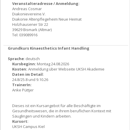
Veranstalteradresse / Anmeldung:
Andreas Cosmar
Diakonievereine.V.
Diakonie Altenpflegeheim Neue Heimat
Holzhausener Str 22
39629 Bismark (Altmar)
Tel: 039089916
Grundkurs Kinaesthetics Infant Handling
Sprache
: deutsch
Kursbeginn:
Montag 24.08.2026
Kosten:
Anmeldung über Webseite UKSH Akademie
Daten im Detail:
24.8/25.8 und 9.10.26
TrainerIn:
Anke Püttjer
Dieses ist ein Kursangebot für alle Beschäftigte im
Gesundheitswesen, die in ihrem beruflichen Kontext mit
Säuglingen und Kindern arbeiten.
Kursort:
UKSH Campus Kiel