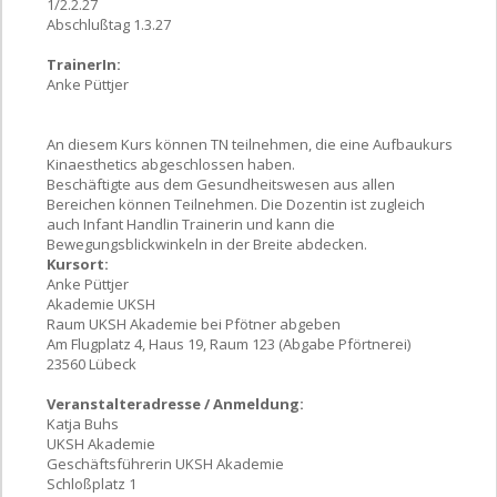
1/2.2.27
Abschlußtag 1.3.27
TrainerIn:
Anke Püttjer
An diesem Kurs können TN teilnehmen, die eine Aufbaukurs
Kinaesthetics abgeschlossen haben.
Beschäftigte aus dem Gesundheitswesen aus allen
Bereichen können Teilnehmen. Die Dozentin ist zugleich
auch Infant Handlin Trainerin und kann die
Bewegungsblickwinkeln in der Breite abdecken.
Kursort:
Anke Püttjer
Akademie UKSH
Raum UKSH Akademie bei Pfötner abgeben
Am Flugplatz 4, Haus 19, Raum 123 (Abgabe Pförtnerei)
23560 Lübeck
Veranstalteradresse / Anmeldung:
Katja Buhs
UKSH Akademie
Geschäftsführerin UKSH Akademie
Schloßplatz 1