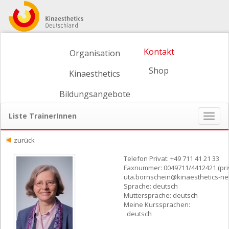
Kontakt
Organisation
Shop
Kinaesthetics
Bildungsangebote
Liste TrainerInnen
Naviga
ein-/
zurück
Telefon Privat: +49 711 41 21 33
Faxnummer: 0049711/4412421 (pri
uta.bornschein@kinaesthetics-ne
Sprache: deutsch
Muttersprache: deutsch
Meine Kurssprachen:
deutsch