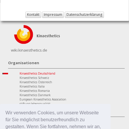
Kontakt
Impressum
Datenschutzerklärung
wiki.kinaesthetics.de
Organisationen
Kinaesthetics Deutschland
Kinaesthetics Schweiz
Kinaesthetics Österreich
Kinaesthetics Italia
Kinaesthetics Romania
Kinaesthetics Danmark
European Kinaesthetics Association
stiftung lebensqualität
Programme
Wir verwenden Cookies, um unsere Webseite
für Sie möglichst benutzerfreundlich zu
personaler Bereich
Kinaesthetics Lebensqualität im Alter
gestalten. Wenn Sie fortfahren, nehmen wir an,