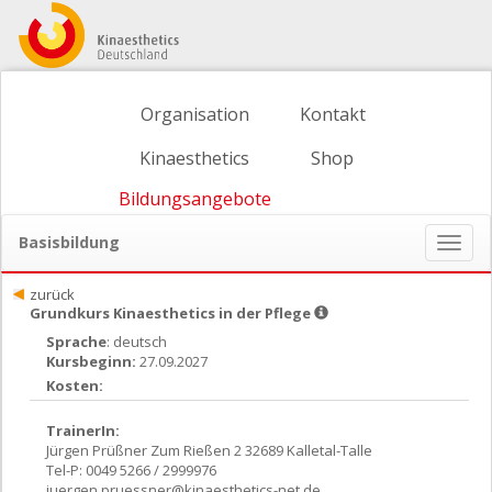
Organisation
Kontakt
Kinaesthetics
Shop
Bildungsangebote
Basisbildung
Naviga
ein-/
zurück
Grundkurs Kinaesthetics in der Pflege
Sprache
: deutsch
Kursbeginn:
27.09.2027
Kosten:
TrainerIn:
Jürgen Prüßner Zum Rießen 2 32689 Kalletal-Talle
Tel-P: 0049 5266 / 2999976
juergen.pruessner@kinaesthetics-net.de