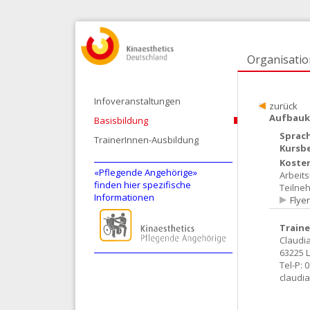
Organisatio
Infoveranstaltungen
zurück
Aufbauku
Basisbildung
Sprac
TrainerInnen-Ausbildung
Kursb
Koste
«Pflegende Angehörige»
Arbeit
finden hier spezifische
Teilne
Informationen
Flye
Traine
Claudi
63225 
Tel-P:
claudi