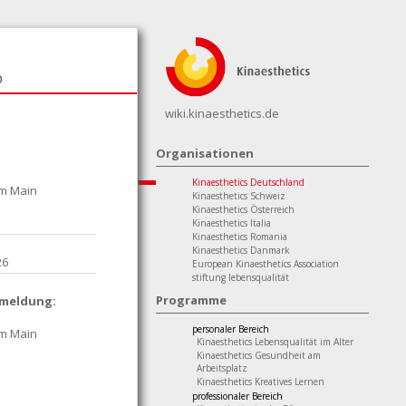
p
wiki.kinaesthetics.de
Organisationen
Kinaesthetics Deutschland
am Main
Kinaesthetics Schweiz
Kinaesthetics Österreich
Kinaesthetics Italia
Kinaesthetics Romania
Kinaesthetics Danmark
026
European Kinaesthetics Association
stiftung lebensqualität
Programme
nmeldung:
personaler Bereich
am Main
Kinaesthetics Lebensqualität im Alter
Kinaesthetics Gesundheit am
Arbeitsplatz
Kinaesthetics Kreatives Lernen
professionaler Bereich