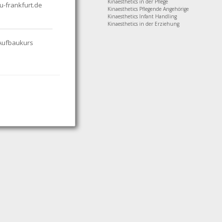
Kinaesthetics in der Pflege
-frankfurt.de
Kinaesthetics Pflegende Angehörige
Kinaesthetics Infant Handling
Kinaesthetics in der Erziehung
e Aufbaukurs