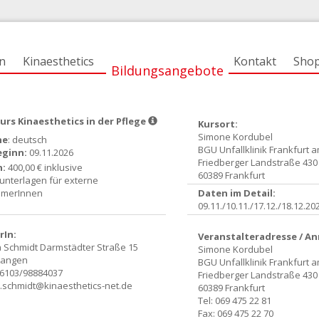
n
Kinaesthetics
Kontakt
Sho
Bildungsangebote
rs Kinaesthetics in der Pflege
Kursort:
Simone Kordubel
he
: deutsch
BGU Unfallklinik Frankfurt 
eginn:
09.11.2026
Friedberger Landstraße 430
n:
400,00 € inklusive
60389 Frankfurt
sunterlagen für externe
Daten im Detail:
hmerInnen
09.11./10.11./17.12./18.12.2
r
rIn:
Veranstalteradresse / A
a Schmidt Darmstädter Straße 15
Simone Kordubel
Langen
BGU Unfallklinik Frankfurt 
 06103/98884037
Friedberger Landstraße 430
a.schmidt@kinaesthetics-net.de
60389 Frankfurt
Tel: 069 475 22 81
Fax: 069 475 22 70