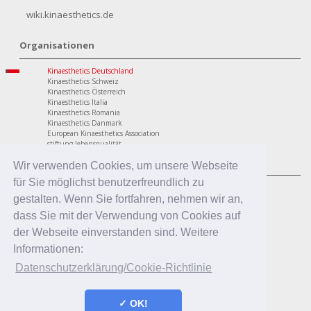
wiki.kinaesthetics.de
Organisationen
Kinaesthetics Deutschland
Kinaesthetics Schweiz
Kinaesthetics Österreich
Kinaesthetics Italia
Kinaesthetics Romania
Kinaesthetics Danmark
European Kinaesthetics Association
stiftung lebensqualität
Programme
Wir verwenden Cookies, um unsere Webseite
für Sie möglichst benutzerfreundlich zu
personaler Bereich
Kinaesthetics Lebensqualität im Alter
gestalten. Wenn Sie fortfahren, nehmen wir an,
Kinaesthetics Gesundheit am Arbeitsplatz
dass Sie mit der Verwendung von Cookies auf
Kinaesthetics Kreatives Lernen
professionaler Bereich
der Webseite einverstanden sind. Weitere
Kinaesthetics in der Pflege
Informationen:
Kinaesthetics Pflegende Angehörige
Kinaesthetics Infant Handling
Datenschutzerklärung/Cookie-Richtlinie
Kinaesthetics in der Erziehung
✓ OK!