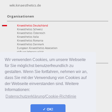
wiki.kinaesthetics.de
Organisationen
Kinaesthetics Deutschland
Kinaesthetics Schweiz
Kinaesthetics Österreich
Kinaesthetics Italia
Kinaesthetics Romania
Kinaesthetics Danmark
European Kinaesthetics Association
stiftung lebensqualität
Programme
Wir verwenden Cookies, um unsere Webseite
für Sie möglichst benutzerfreundlich zu
personaler Bereich
Kinaesthetics Lebensqualität im Alter
gestalten. Wenn Sie fortfahren, nehmen wir an,
Kinaesthetics Gesundheit am Arbeitsplatz
dass Sie mit der Verwendung von Cookies auf
Kinaesthetics Kreatives Lernen
professionaler Bereich
der Webseite einverstanden sind. Weitere
Kinaesthetics in der Pflege
Informationen:
Kinaesthetics Pflegende Angehörige
Kinaesthetics Infant Handling
Datenschutzerklärung/Cookie-Richtlinie
Kinaesthetics in der Erziehung
✓ OK!