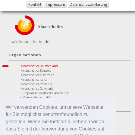
Kontakt
Impressum
Datenschutzerklärung
wiki.kinaesthetics.de
Organisationen
Kinaesthetics Deutschland
Kinaesthetics Schweiz
Kinaesthetics Österreich
Kinaesthetics Italia
Kinaesthetics Romania
Kinaesthetics Danmark
European Kinaesthetics Association
stiftung lebensqualität
Programme
Wir verwenden Cookies, um unsere Webseite
für Sie möglichst benutzerfreundlich zu
personaler Bereich
Kinaesthetics Lebensqualität im Alter
gestalten. Wenn Sie fortfahren, nehmen wir an,
Kinaesthetics Gesundheit am Arbeitsplatz
dass Sie mit der Verwendung von Cookies auf
Kinaesthetics Kreatives Lernen
professionaler Bereich