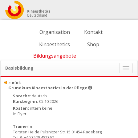
Organisation
Kontakt
Kinaesthetics
Shop
Bildungsangebote
Basisbildung
Naviga
ein-/
zurück
Grundkurs Kinaesthetics in der Pflege
Sprache
: deutsch
Kursbeginn:
05.10.2026
Kosten:
intern keine
Flyer
TrainerIn:
Torsten Heide Pulsnitzer Str.15 01454 Radeberg
Tel-P: +49 3528 452362