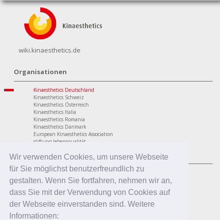
wiki.kinaesthetics.de
Organisationen
Kinaesthetics Deutschland
Kinaesthetics Schweiz
Kinaesthetics Österreich
Kinaesthetics Italia
Kinaesthetics Romania
Kinaesthetics Danmark
European Kinaesthetics Association
stiftung lebensqualität
Programme
Wir verwenden Cookies, um unsere Webseite
für Sie möglichst benutzerfreundlich zu
personaler Bereich
Kinaesthetics Lebensqualität im Alter
gestalten. Wenn Sie fortfahren, nehmen wir an,
Kinaesthetics Gesundheit am Arbeitsplatz
dass Sie mit der Verwendung von Cookies auf
Kinaesthetics Kreatives Lernen
professionaler Bereich
der Webseite einverstanden sind. Weitere
Kinaesthetics in der Pflege
Informationen:
Kinaesthetics Pflegende Angehörige