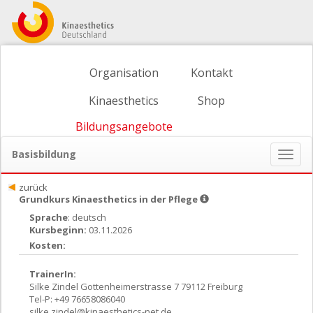
Organisation
Kontakt
Kinaesthetics
Shop
Bildungsangebote
Basisbildung
Naviga
ein-/
zurück
Grundkurs Kinaesthetics in der Pflege
Sprache
: deutsch
Kursbeginn:
03.11.2026
Kosten:
TrainerIn:
Silke Zindel Gottenheimerstrasse 7 79112 Freiburg
Tel-P: +49 76658086040
silke.zindel@kinaesthetics-net.de