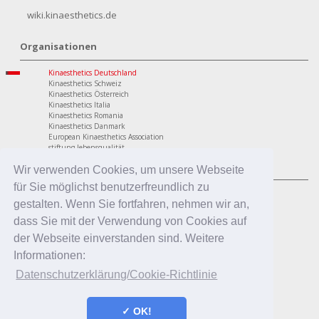
wiki.kinaesthetics.de
Organisationen
Kinaesthetics Deutschland
Kinaesthetics Schweiz
Kinaesthetics Österreich
Kinaesthetics Italia
Kinaesthetics Romania
Kinaesthetics Danmark
European Kinaesthetics Association
stiftung lebensqualität
Programme
Wir verwenden Cookies, um unsere Webseite
für Sie möglichst benutzerfreundlich zu
personaler Bereich
Kinaesthetics Lebensqualität im Alter
gestalten. Wenn Sie fortfahren, nehmen wir an,
Kinaesthetics Gesundheit am Arbeitsplatz
dass Sie mit der Verwendung von Cookies auf
Kinaesthetics Kreatives Lernen
professionaler Bereich
der Webseite einverstanden sind. Weitere
Kinaesthetics in der Pflege
Informationen:
Kinaesthetics Pflegende Angehörige
Kinaesthetics Infant Handling
Datenschutzerklärung/Cookie-Richtlinie
Kinaesthetics in der Erziehung
✓ OK!