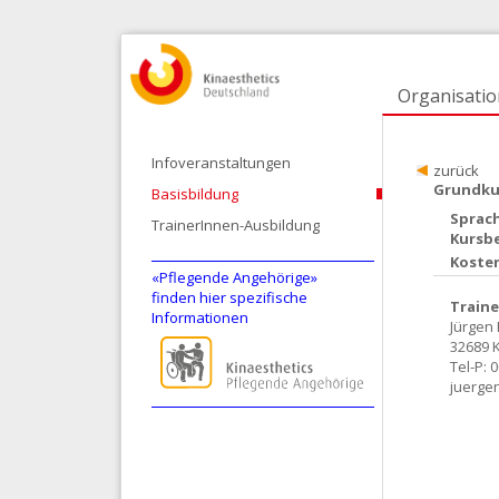
Organisatio
Infoveranstaltungen
zurück
Grundkur
Basisbildung
Sprac
TrainerInnen-Ausbildung
Kursb
Koste
«Pflegende Angehörige»
finden hier spezifische
Traine
Informationen
Jürgen
32689 K
Tel-P: 
juerge