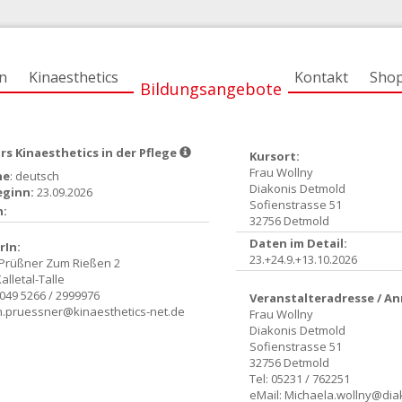
n
Kinaesthetics
Kontakt
Sho
Bildungsangebote
s Kinaesthetics in der Pflege
Kursort:
Frau Wollny
he
: deutsch
Diakonis Detmold
eginn:
23.09.2026
Sofienstrasse 51
n:
32756 Detmold
Daten im Detail:
rIn:
23.+24.9.+13.10.2026
 Prüßner Zum Rießen 2
alletal-Talle
0049 5266 / 2999976
Veranstalteradresse / A
n.pruessner@kinaesthetics-net.de
Frau Wollny
Diakonis Detmold
Sofienstrasse 51
32756 Detmold
Tel: 05231 / 762251
eMail:
Michaela.wollny@dia