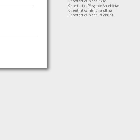
Kinaesthetics in der Pflege
Kinaesthetics Pflegende Angehörige
Kinaesthetics Infant Handling
Kinaesthetics in der Erziehung