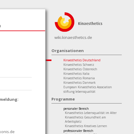
p
wiki.kinaesthetics.de
Organisationen
Kinaesthetics Deutschland
Kinaesthetics Schweiz
Kinaesthetics Österreich
Kinaesthetics Italia
Kinaesthetics Romania
Kinaesthetics Danmark
European Kinaesthetics Association
stiftung lebensqualität
Programme
nmeldung:
personaler Bereich
Kinaesthetics Lebensqualität im Alter
Kinaesthetics Gesundheit am
Arbeitsplatz
Kinaesthetics Kreatives Lernen
professionaler Bereich
konis.de