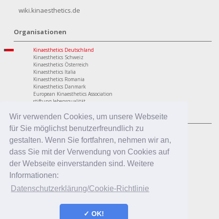
wiki.kinaesthetics.de
Organisationen
Kinaesthetics Deutschland
Kinaesthetics Schweiz
Kinaesthetics Österreich
Kinaesthetics Italia
Kinaesthetics Romania
Kinaesthetics Danmark
European Kinaesthetics Association
stiftung lebensqualität
Programme
Wir verwenden Cookies, um unsere Webseite
für Sie möglichst benutzerfreundlich zu
personaler Bereich
Kinaesthetics Lebensqualität im Alter
gestalten. Wenn Sie fortfahren, nehmen wir an,
Kinaesthetics Gesundheit am Arbeitsplatz
dass Sie mit der Verwendung von Cookies auf
Kinaesthetics Kreatives Lernen
professionaler Bereich
der Webseite einverstanden sind. Weitere
Kinaesthetics in der Pflege
Informationen:
Kinaesthetics Pflegende Angehörige
Kinaesthetics Infant Handling
Datenschutzerklärung/Cookie-Richtlinie
Kinaesthetics in der Erziehung
✓ OK!