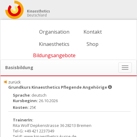
Organisation
Kontakt
Kinaesthetics
Shop
Bildungsangebote
Basisbildung
Naviga
ein-/
zurück
Grundkurs Kinaesthetics Pflegende Angehörige
Sprache
: deutsch
Kursbeginn:
26.10.2026
Kosten:
25€
TrainerIn:
Rita Wolf Depkenstrasse 36 28213 Bremen
Tel-G: +49 421 2237349
Tel-P: www.kinaesthetics-kurse.de