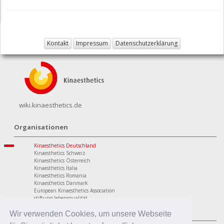
Kontakt
Impressum
Datenschutzerklärung
wiki.kinaesthetics.de
Organisationen
Kinaesthetics Deutschland
Kinaesthetics Schweiz
Kinaesthetics Österreich
Kinaesthetics Italia
Kinaesthetics Romania
Kinaesthetics Danmark
European Kinaesthetics Association
stiftung lebensqualität
Programme
Wir verwenden Cookies, um unsere Webseite