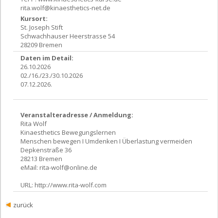
rita.wolf@kinaesthetics-net.de
Kursort:
St. Joseph Stift
Schwachhauser Heerstrasse 54
28209 Bremen
Daten im Detail:
26.10.2026
02./16./23./30.10.2026
07.12.2026.
Veranstalteradresse / Anmeldung:
Rita Wolf
Kinaesthetics Bewegungslernen
Menschen bewegen I Umdenken I Überlastung vermeiden
Depkenstraße 36
28213 Bremen
eMail:
rita-wolf@online.de
URL:
http://www.rita-wolf.com
zurück