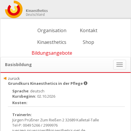
Organisation
Kontakt
Kinaesthetics
Shop
Bildungsangebote
Basisbildung
Naviga
ein-/
zurück
Grundkurs Kinaesthetics in der Pflege
Sprache
: deutsch
Kursbeginn:
02.10.2026
Kosten:
TrainerIn:
Jürgen Prüßner Zum Rießen 2 32689 Kalletal-Talle
Tel-P: 0049 5266 / 2999976
juergen.pruessner@kinaesthetics-net.de