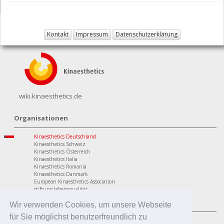
Kontakt
Impressum
Datenschutzerklärung
wiki.kinaesthetics.de
Organisationen
Kinaesthetics Deutschland
Kinaesthetics Schweiz
Kinaesthetics Österreich
Kinaesthetics Italia
Kinaesthetics Romania
Kinaesthetics Danmark
European Kinaesthetics Association
stiftung lebensqualität
Programme
Wir verwenden Cookies, um unsere Webseite
für Sie möglichst benutzerfreundlich zu
personaler Bereich