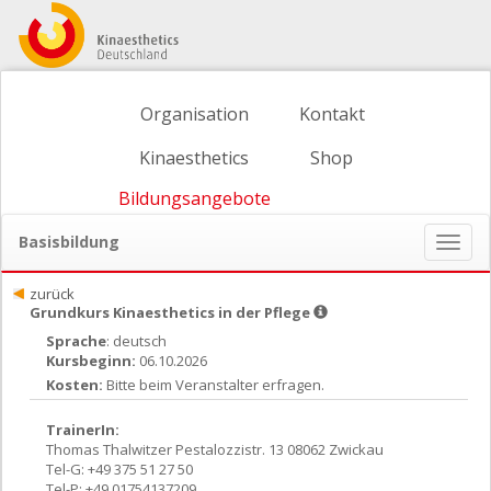
Organisation
Kontakt
Kinaesthetics
Shop
Bildungsangebote
Basisbildung
Naviga
ein-/
zurück
Grundkurs Kinaesthetics in der Pflege
Sprache
: deutsch
Kursbeginn:
06.10.2026
Kosten:
Bitte beim Veranstalter erfragen.
TrainerIn:
Thomas Thalwitzer Pestalozzistr. 13 08062 Zwickau
Tel-G: +49 375 51 27 50
Tel-P: +49 01754137209