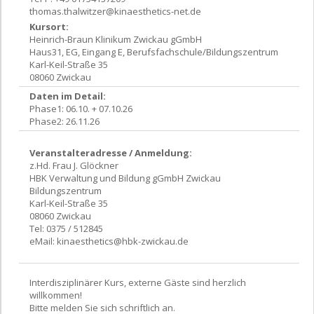
thomas.thalwitzer@kinaesthetics-net.de
Kursort:
Heinrich-Braun Klinikum Zwickau gGmbH
Haus31, EG, Eingang E, Berufsfachschule/Bildungszentrum
Karl-Keil-Straße 35
08060 Zwickau
Daten im Detail:
Phase1: 06.10. + 07.10.26
Phase2: 26.11.26
Veranstalteradresse / Anmeldung:
z.Hd. Frau J. Glöckner
HBK Verwaltung und Bildung gGmbH Zwickau
Bildungszentrum
Karl-Keil-Straße 35
08060 Zwickau
Tel: 0375 / 512845
eMail:
kinaesthetics@hbk-zwickau.de
Interdisziplinärer Kurs, externe Gäste sind herzlich
willkommen!
Bitte melden Sie sich schriftlich an.