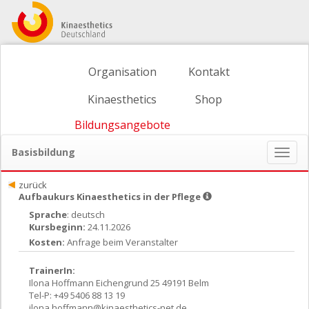
Organisation
Kontakt
Kinaesthetics
Shop
Bildungsangebote
Basisbildung
Naviga
ein-/
zurück
Aufbaukurs Kinaesthetics in der Pflege
Sprache
: deutsch
Kursbeginn:
24.11.2026
Kosten:
Anfrage beim Veranstalter
TrainerIn:
Ilona Hoffmann Eichengrund 25 49191 Belm
Tel-P: +49 5406 88 13 19
ilona.hoffmann@kinaesthetics-net.de