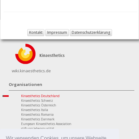
Kontakt
Impressum
Datenschutzerklärung
wiki.kinaesthetics.de
Organisationen
Kinaesthetics Deutschland
Kinaesthetics Schweiz
Kinaesthetics Österreich
Kinaesthetics Italia
Kinaesthetics Romania
Kinaesthetics Danmark
European Kinaesthetics Association
stiftung lebensqualität
Programme
Wir verwenden Cookies, um unsere Webseite