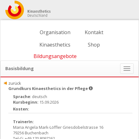
Organisation
Kontakt
Kinaesthetics
Shop
Bildungsangebote
Basisbildung
Naviga
ein-/
zurück
Grundkurs Kinaesthetics in der Pflege
Sprache
: deutsch
Kursbeginn:
15.09.2026
Kosten:
TrainerIn:
Maria Angela Mark-Löffler Griesdobelstrasse 16
79256 Buchenbach
Tel-G: +49 170 8097262