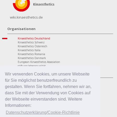
wiki.kinaesthetics.de
Organisationen
Kinaesthetics Deutschland
Kinaesthetics Schweiz
Kinaesthetics Österreich
Kinaesthetics Italia
Kinaesthetics Romania
Kinaesthetics Danmark
European Kinaesthetics Association
stiftung lebensqualität
Programme
Wir verwenden Cookies, um unsere Webseite
für Sie möglichst benutzerfreundlich zu
personaler Bereich
Kinaesthetics Lebensqualität im Alter
gestalten. Wenn Sie fortfahren, nehmen wir an,
Kinaesthetics Gesundheit am Arbeitsplatz
dass Sie mit der Verwendung von Cookies auf
Kinaesthetics Kreatives Lernen
professionaler Bereich
der Webseite einverstanden sind. Weitere
Kinaesthetics in der Pflege
Informationen:
Kinaesthetics Pflegende Angehörige
Kinaesthetics Infant Handling
Datenschutzerklärung/Cookie-Richtlinie
Kinaesthetics in der Erziehung