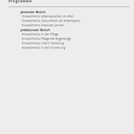
Programme
personaler Bereich
Kinaesthetics Lebensqualität im Alter
Kinaesthetics Gesundheit am Arbeitsplatz
Kinaesthetics Kreatives Lernen
professionaler Bereich
Kinaesthetics in der Pflege
Kinaesthetics Pflegende Angehörige
Kinaesthetics Infant Handling
Kinaesthetics in der Erziehung