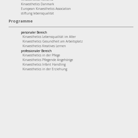
Kinaesthetics Danmark
European Kinaesthetics Association
stiftung lebensqualität
Programme
personaler Bereich
Kinaesthetics Lebensqualität im Alter
Kinaesthetics Gesundheit am Arbeitsplatz
Kinaesthetics Kreatives Lernen
professionaler Bereich
Kinaesthetics in der Pflege
Kinaesthetics Pflegende Angehörige
Kinaesthetics Infant Handling
Kinaesthetics in der Erziehung