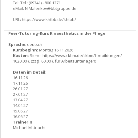
Tel: Tel.: (09341) - 800 1271
eMail:
N.Malenkov@bbtgruppe.de
URL:
https://www.khtbb.de/khtbb/
Peer-Tutoring-Kurs Kinaesthetics in der Pflege
Sprache
: deutsch
Kursbeginn:
Montag 16.11.2026
Kosten:
Siehe: https://www.ckbm.de/ckbm/fortbildungen/
1020,00 € (zzgl. 60,00 € für Arbeitsunterlagen)
Daten im Detail:
16.11.26
17.11.26
26.01.27
27.01.27
13.04.27
14.04.27
15.06.27
16.06.27
TrainerIn:
Michael Mittnacht