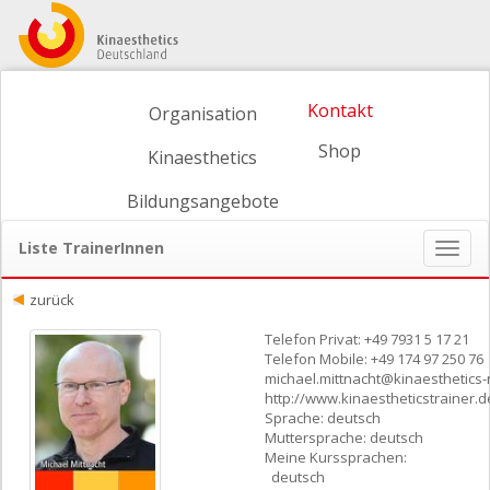
Kontakt
Organisation
Shop
Kinaesthetics
Bildungsangebote
Liste TrainerInnen
Naviga
ein-/
zurück
Telefon Privat: +49 7931 5 17 21
Telefon Mobile: +49 174 97 250 76
michael.mittnacht@kinaesthetics-
http://www.kinaestheticstrainer.d
Sprache: deutsch
Muttersprache: deutsch
Meine Kurssprachen:
deutsch