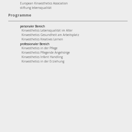
European Kinaesthetics Association
stiftung lebensqualität
Programme
personaler Bereich
Kinaesthetics Lebensqualität im Alter
Kinaesthetics Gesundheit am Arbeitsplatz
Kinaesthetics Kreatives Lernen
professionaler Bereich
Kinaesthetics in der Pflege
Kinaesthetics Pflegende Angehörige
Kinaesthetics Infant Handling
Kinaesthetics in der Erziehung