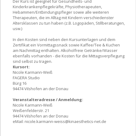
Der Kurs ist geeignet für Gesundheits- und
Kinderkrankenpflegekräfte, Physiotherapeuten,
Hebammen/Entbindungspfleger sowie alle weiteren
Therapeuten, die im Alltag mit Kindern verschiedenster
Altersklassen zu tun haben (z.B. Logopäden, Stillberatungen,
usw.)
In den Kosten sind neben den Kursunterlagen und dem
Zertifikat ein Vormittagssnack sowie Kaffee/Tee & Kuchen
am Nachmittag enthalten. Alkoholfreie Getränke/Wasser
ebenfalls vorhanden - die Kosten für die Mittagsverpflegung
sind selbst zu tragen.
Kursort:
Nicole Karmann-Weiß
FAGERA Studio
Bürg 16
94474 Vilshofen an der Donau
Veranstalteradresse / Anmeldung:
Nicole Karmann-Weiß
Weißenfelderstr. 21
94474 Vilshofen an der Donau
eMail:
nicole.karmann-weiss@kinaesthetics-net.de