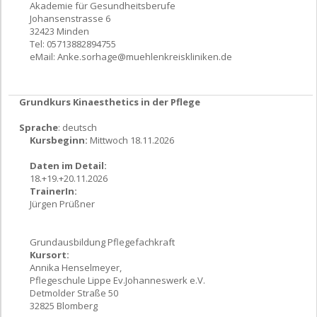
Akademie für Gesundheitsberufe
Johansenstrasse 6
32423 Minden
Tel: 05713882894755
eMail:
Anke.sorhage@muehlenkreiskliniken.de
Grundkurs Kinaesthetics in der Pflege
Sprache
: deutsch
Kursbeginn:
Mittwoch 18.11.2026
Daten im Detail:
18.+19.+20.11.2026
TrainerIn:
Jürgen Prüßner
Grundausbildung Pflegefachkraft
Kursort:
Annika Henselmeyer,
Pflegeschule Lippe Ev.Johanneswerk e.V.
Detmolder Straße 50
32825 Blomberg