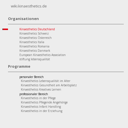
wiki.kinaesthetics.de
Organisationen
Kinaesthetics Deutschland
Kinaesthetics Schweiz
Kinaesthetics Österreich
Kinaesthetics Italia
Kinaesthetics Romania
Kinaesthetics Danmark
European Kinaesthetics Association
stiftung lebensqualität
Programme
personaler Bereich
Kinaesthetics Lebensqualität im Alter
Kinaesthetics Gesundheit am Arbeitsplatz
Kinaesthetics Kreatives Lernen
professionaler Bereich
Kinaesthetics in der Pflege
Kinaesthetics Pflegende Angehörige
Kinaesthetics Infant Handling
Kinaesthetics in der Erziehung