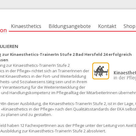
Kinaesthetics
Bildungsangebote
Kontakt
Shop
ion
ULIEREN
 zur Kinaesthetics-TrainerIn Stufe 2 Bad Hersfeld 24 erfolgreich
ssen
ng zur Kinaesthetics-TrainerIn Stufe 2
cs in der Pflege» richtet sich an TrainerInnen der
 mit Kinaesthetics in der Fort- und Weiterbildung
eits- und Sozialwesens tätig sein und in ihrem
r Verantwortung für die Weiterentwicklung der
und Handlungskompetenz im Pflegealltag der MitarbeiterInnen überne
tIn dieser Ausbildung, die Kinaesthetics-TrainerIn Stufe 2, ist in der Lage
«Kinaesthetics in der Pflege» nach den Qualitätsstandards der EKA selbs
 zu planen und zu gestalten.
feld haben 12 FachexpertInnen aus der Pflege unter der Leitung von Axel
 Ausbildung zur Kinaesthetics-TrainerIn Stufe 2 absolviert.