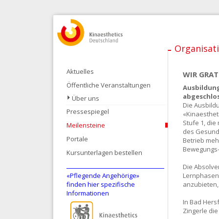
Organisat
Aktuelles
WIR GRAT
Öffentliche Veranstaltungen
Ausbildung
abgeschlo
Über uns
Die Ausbildu
Pressespiegel
«Kinaestheti
Stufe 1, die
Meilensteine
des Gesundh
Portale
Betrieb meh
Bewegungs- 
Kursunterlagen bestellen
Die Absolven
«Pflegende Angehörige»
Lernphasen 
finden hier spezifische
anzubieten,
Informationen
In Bad Hers
Zingerle die