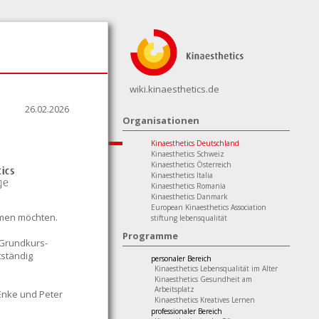
wiki.kinaesthetics.de
26.02.2026
Organisationen
Kinaesthetics Deutschland
Kinaesthetics Schweiz
Kinaesthetics Österreich
Kinaesthetics Italia
Kinaesthetics Romania
Kinaesthetics Danmark
European Kinaesthetics Association
hmen möchten.
stiftung lebensqualität
Programme
, Grundkurs-
tständig
personaler Bereich
Kinaesthetics Lebensqualität im Alter
Kinaesthetics Gesundheit am
Arbeitsplatz
 Enke und Peter
Kinaesthetics Kreatives Lernen
professionaler Bereich