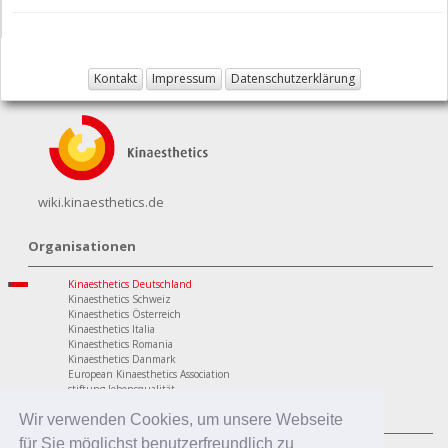
Kontakt
Impressum
Datenschutzerklärung
wiki.kinaesthetics.de
Organisationen
Kinaesthetics Deutschland
Kinaesthetics Schweiz
Kinaesthetics Österreich
Kinaesthetics Italia
Kinaesthetics Romania
Kinaesthetics Danmark
European Kinaesthetics Association
stiftung lebensqualität
Programme
Wir verwenden Cookies, um unsere Webseite
für Sie möglichst benutzerfreundlich zu